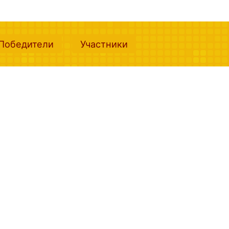
nt)
(current)
(current)
Победители
Участники