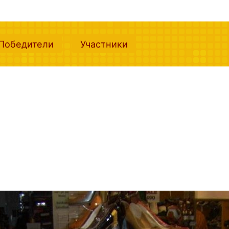
nt)
(current)
(current)
Победители
Участники