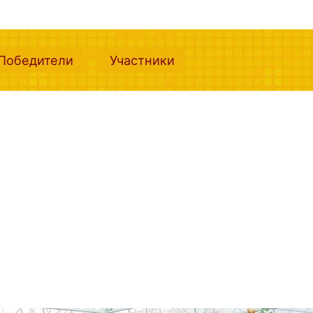
nt)
(current)
(current)
Победители
Участники