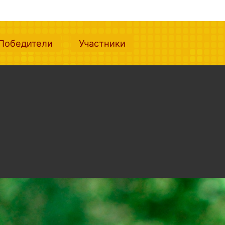
nt)
(current)
(current)
Победители
Участники