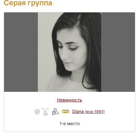
Серая группа
Невинность
Diana
(eva-1991)
1-e место