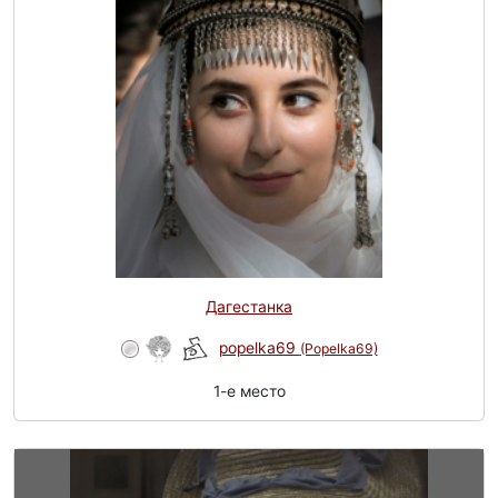
Дагестанка
popelka69
(Popelka69)
1-e место