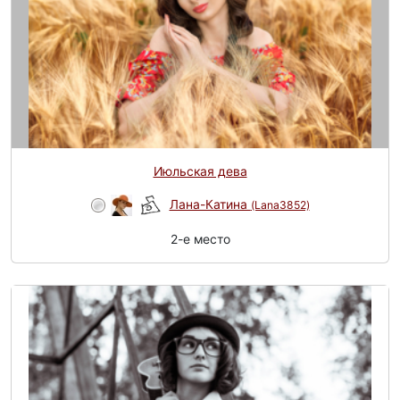
Июльская дева
Лана-Катина
(Lana3852)
2-e место