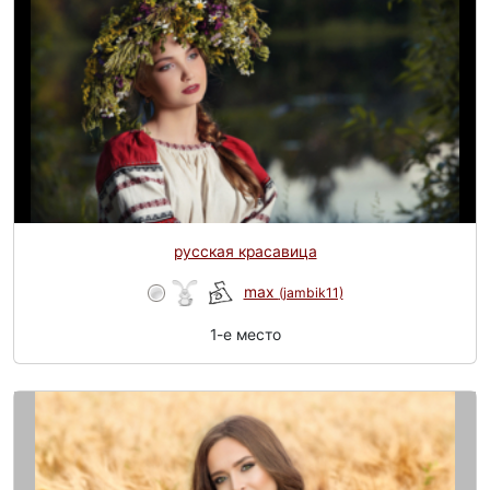
русская красавица
max
(jambik11)
1-e место