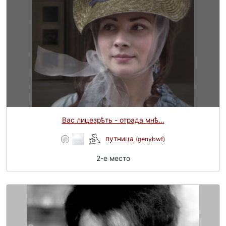
Вас лицезрѣть - отрада мнѣ...
путница
(genybwf)
2-e место