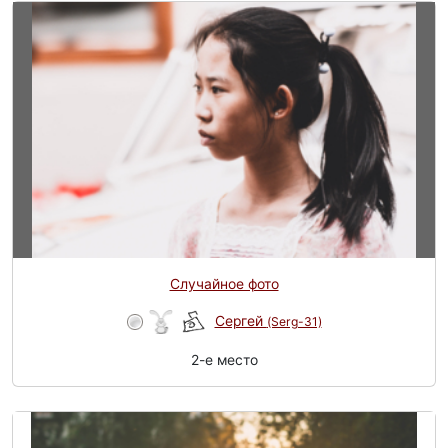
Случайное фото
Сергей
(Serg-31)
2-e место