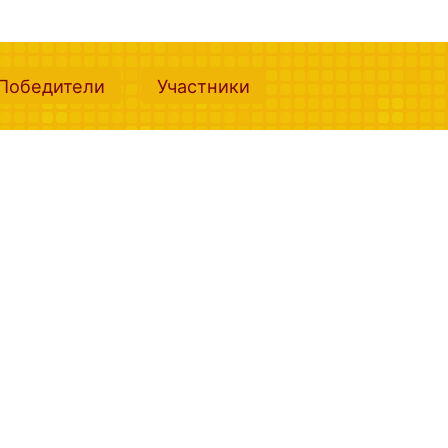
nt)
(current)
(current)
Победители
Участники