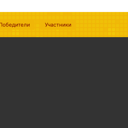
nt)
(current)
(current)
Победители
Участники