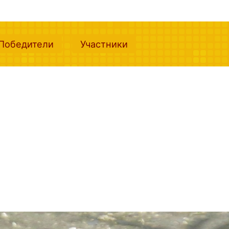
nt)
(current)
(current)
Победители
Участники