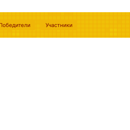
nt)
(current)
(current)
Победители
Участники