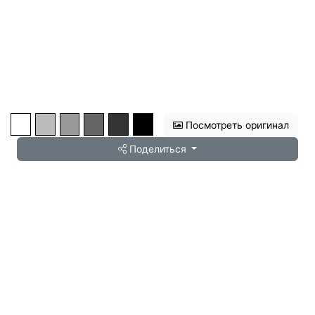
Посмотреть оригинал
Поделиться
📷🆅🅻🅰🅳🅸🅼🅸🆁🇷🇺
/ Перелом
(Nozdrachev)
пространства /
Клубок
/ Красная группа / Выбыла в
Третьем раунде
По дате
Популярные
Геннадий
(Genzik0109)