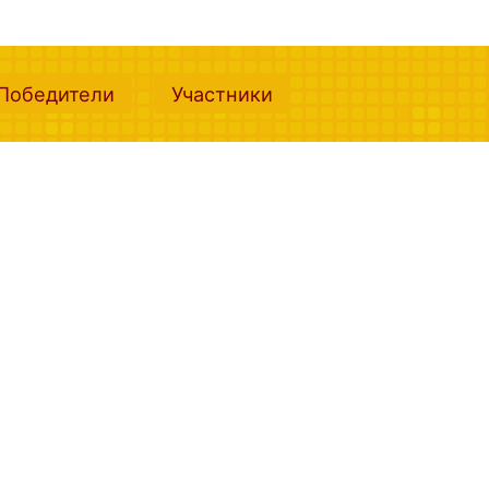
nt)
(current)
(current)
Победители
Участники