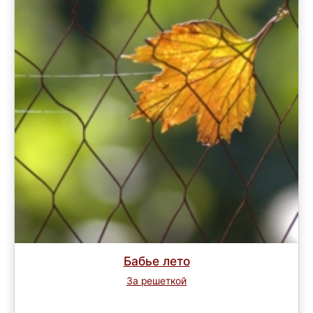
Бабье лето
За решеткой
Завершен