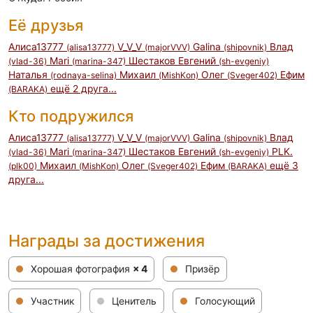
Её друзья
Алиса13777
V_V_V
Galina
Влад
(alisa13777)
(majorVVV)
(shipovnik)
Mari
Шестаков Евгений
(vlad-36)
(marina-347)
(sh-evgeniy)
Наталья
Михаил
Олег
Ефим
(rodnaya-selina)
(MishKon)
(Sveger402)
ещё 2 друга...
(BARAKA)
Кто подружился
Алиса13777
V_V_V
Galina
Влад
(alisa13777)
(majorVVV)
(shipovnik)
Mari
Шестаков Евгений
PLK.
(vlad-36)
(marina-347)
(sh-evgeniy)
Михаил
Олег
Ефим
ещё 3
(plk00)
(MishKon)
(Sveger402)
(BARAKA)
друга...
Награды за достижения
Хорошая фотография
× 4
Призёр
Участник
Ценитель
Голосующий