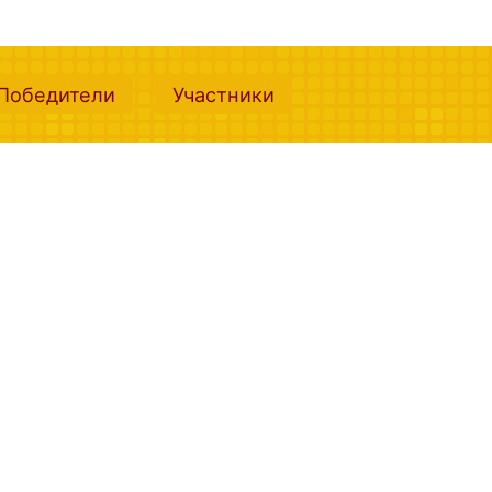
nt)
(current)
(current)
Победители
Участники