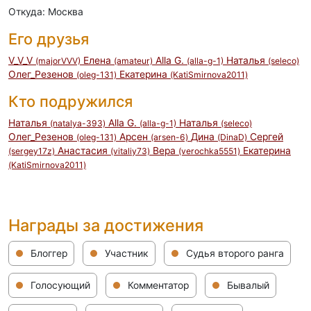
Откуда: Москва
Его друзья
V_V_V
Елена
Alla G.
Наталья
(majorVVV)
(amateur)
(alla-g-1)
(seleco)
Олег_Резенов
Eкатерина
(oleg-131)
(KatiSmirnova2011)
Кто подружился
Наталья
Alla G.
Наталья
(natalya-393)
(alla-g-1)
(seleco)
Олег_Резенов
Арсен
Дина
Сергей
(oleg-131)
(arsen-6)
(DinaD)
Анастасия
Вера
Eкатерина
(sergey17z)
(vitaliy73)
(verochka5551)
(KatiSmirnova2011)
Награды за достижения
Блоггер
Участник
Судья второго ранга
Голосующий
Комментатор
Бывалый