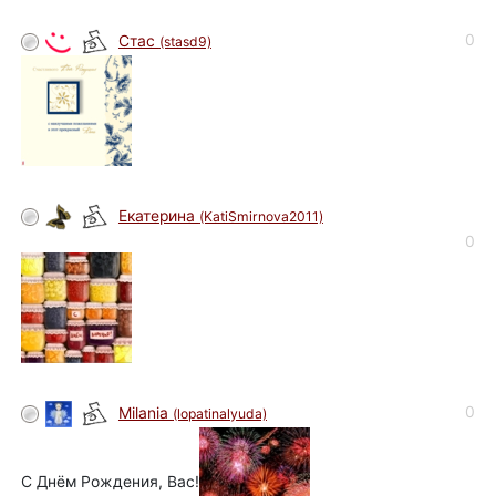
0
Стас
(stasd9)
Eкатерина
(KatiSmirnova2011)
0
0
Milania
(lopatinalyuda)
С Днём Рождения, Вас!