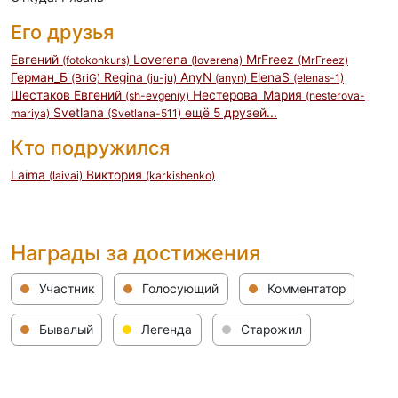
Его друзья
Евгений
Loverena
MrFreez
(fotokonkurs)
(loverena)
(MrFreez)
Герман_Б
Regina
AnyN
ElenaS
(BriG)
(ju-ju)
(anyn)
(elenas-1)
Шестаков Евгений
Нестерова_Мария
(sh-evgeniy)
(nesterova-
Svetlana
ещё 5 друзей...
mariya)
(Svetlana-511)
Кто подружился
Laima
Виктория
(laivai)
(karkishenko)
Награды за достижения
Участник
Голосующий
Комментатор
Бывалый
Легенда
Старожил