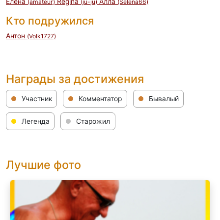
Елена
Regina
Алла
(amateur)
(ju-ju)
(Selena66)
Кто подружился
Антон
(Volk1727)
Награды за достижения
Участник
Комментатор
Бывалый
Легенда
Старожил
Лучшие фото