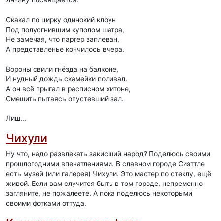
Ян-Яну посвящается.
Скакал по цирку одинокий клоун
Под полусгнившим куполом шатра,
Не замечая, что партер заплёван,
А представленье кончилось вчера.
Вороны свили гнёзда на балконе,
И нудный дождь скамейки поливал.
А он всё прыгал в расписном хитоне,
Смешить пытаясь опустевший зал.
Лиш...
Чихули
Ну что, надо развлекать закисший народ? Поделюсь своими
прошлогодними впечатлениями. В славном городе Сиэттле
есть музей (или галерея) Чихули. Это мастер по стеклу, ещё
живой. Если вам случится быть в том городе, непременно
загляните, не пожалеете. А пока поделюсь некоторыми
своими фотками оттуда.