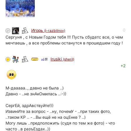
0
Игорь
(i-razbitnov)
Сергуня , с Новым Годом тебя !!! Пусть сбудетс все, о чем
мечтаешь , а все проблемы останутся в прошедшем году !
Irusiki
(sheril)
+2
М-дааааа.., давно не была ..)
Давно - ..не знАкОмилась ..:-))
СергЕй, здрАвствуйте!))
ИзвинИте за вопрос - ..ну, почемУ - ..при таких фото,
..таком КР .. - ..Вы ещё не на оцЕнке ? ..)
Могу лишь ..предположить (судя по тем же фото) - что
часто ..в разъЕздах..))