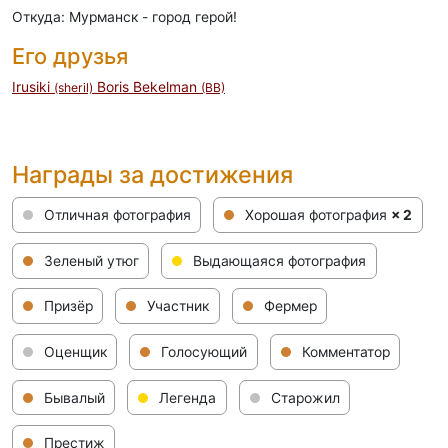
Откуда: Мурманск - город герой!
Его друзья
Irusiki
Boris Bekelman
(sheril)
(BB)
Награды за достижения
Отличная фотография
Хорошая фотография
× 2
Зеленый утюг
Выдающаяся фотография
Призёр
Участник
Фермер
Оценщик
Голосующий
Комментатор
Бывалый
Легенда
Старожил
Престиж