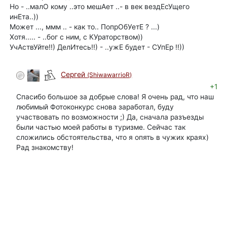
Но - ..малО кому ..это мешАет ..- в век вездЕсУщего
инЕта..))
Может ..., ммм .. - как то.. ПопрОбУетЕ ? ...)
Хотя..... - ..бог с ним, с КУраторством))
УчАствУйте!!) ДелИтесь!!) - ..ужЕ будет - СУпЕр !!))
Сергей
(ShiwawarrioR)
автор
+1
Спасибо большое за добрые слова! Я очень рад, что наш
любимый Фотоконкурс снова заработал, буду
участвовать по возможности ;) Да, сначала разъезды
были частью моей работы в туризме. Сейчас так
сложились обстоятельства, что я опять в чужих краях)
Рад знакомству!