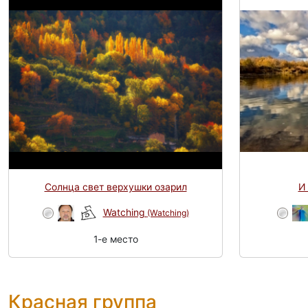
Солнца свет верхушки озарил
И 
Watching
(Watching)
1-e место
Красная группа