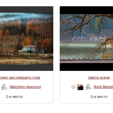
смог растаявшего утра
Цвета осени
Watching
Boris Beke
(Watching)
2-e место
3-e место