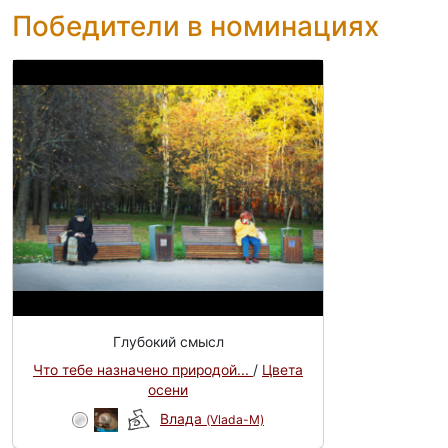
Победители в номинациях
Глубокий смысл
Что тебе назначено природой...
/
Цвета
осени
Влада
(Vlada-M)