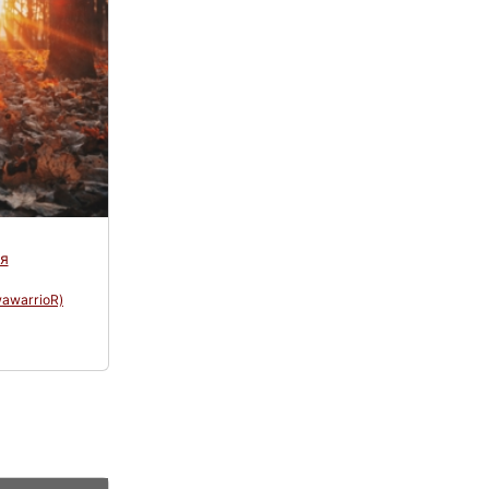
я
wawarrioR)