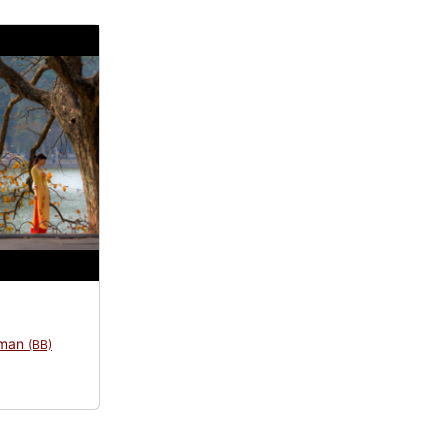
lman
(BB)