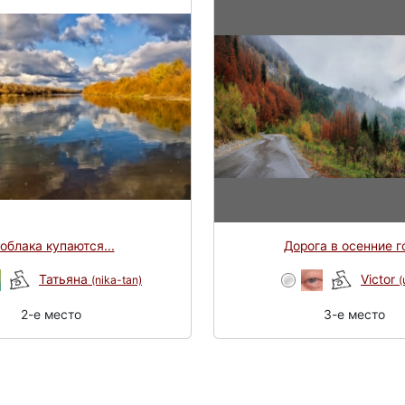
облака купаются...
Дорога в осенние г
Татьяна
Victor
(nika-tan)
(
2-e место
3-e место