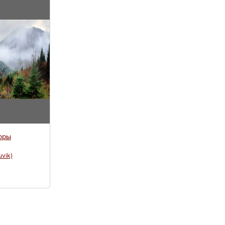
оры
uvik)