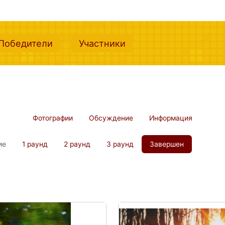
nt)
(current)
(current)
Победители
Участники
Фотографии
Обсуждение
Информация
ие
1 раунд
2 раунд
3 раунд
Завершен