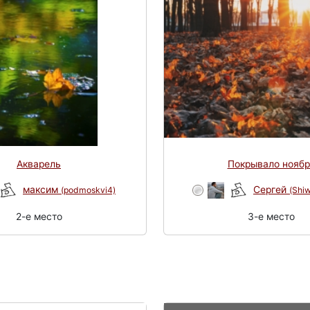
Акварель
Покрывало ноябр
максим
Сергей
(podmoskvi4)
(Shi
2-e место
3-e место