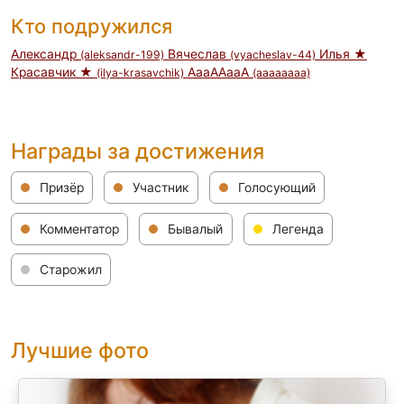
Кто подружился
Александр
Вячеслав
Илья ★
(aleksandr-199)
(vyacheslav-44)
Красавчик ★
АааААааА
(ilya-krasavchik)
(aaaaaaaa)
Награды за достижения
Призёр
Участник
Голосующий
Комментатор
Бывалый
Легенда
Старожил
Лучшие фото