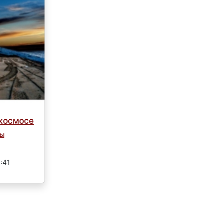
 космосе
ды
:41