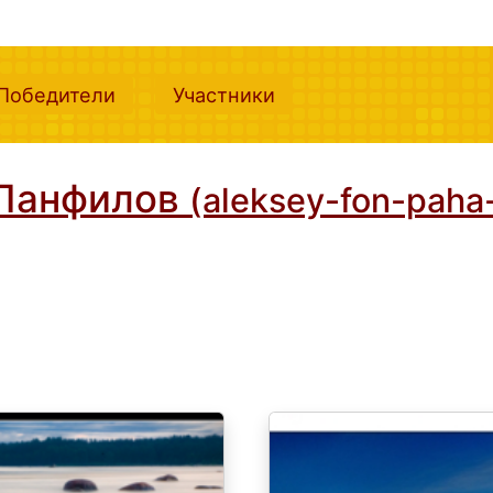
nt)
(current)
(current)
Победители
Участники
 Панфилов
(aleksey-fon-paha-