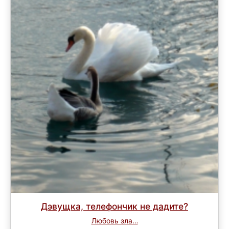
Дэвущка, телефончик не дадите?
Любовь зла…