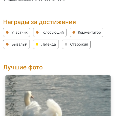
Награды за достижения
Участник
Голосующий
Комментатор
Бывалый
Легенда
Старожил
Лучшие фото