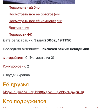
Персональный блог
Посмотреть все её фотографии
Посмотреть все её комментарии
Достижения
Перевести ФК
Дата регистрации:
3 мая 2006 г., 19:11:50
Последняя активность:
включен режим невидимки
Фоторейтинг
: 0 (1-e место из 0)
Конкурс-ранк
: 2
Откуда: Украина
Её друзья
Марина
Игорь
Айгуль
(marina-271)
(igor-95)
(aygul-8)
Кто подружился