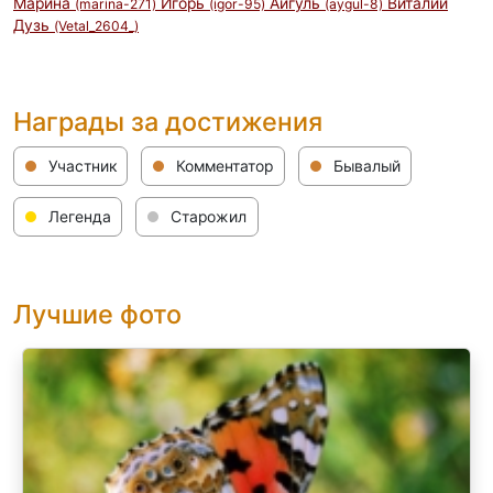
Марина
Игорь
Айгуль
Виталий
(marina-271)
(igor-95)
(aygul-8)
Дузь
(Vetal_2604_)
Награды за достижения
Участник
Комментатор
Бывалый
Легенда
Старожил
Лучшие фото