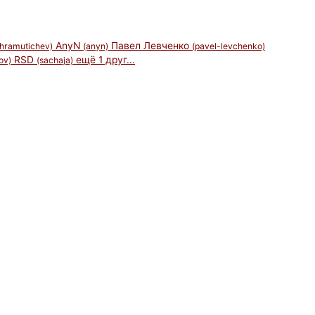
AnyN
Павел Левченко
-hramutichev)
(anyn)
(pavel-levchenko)
RSD
ещё 1 друг...
ov)
(sachaja)