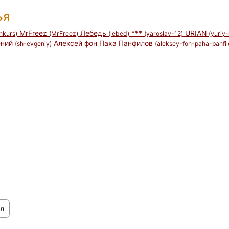
ья
MrFreez
Лебедь
***
URIAN
nkurs)
(MrFreez)
(lebed)
(yaroslav-12)
(yuriy
ений
Алексей фон Паха Панфилов
(sh-evgeniy)
(aleksey-fon-paha-panfil
л