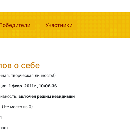
nt)
(current)
(current)
Победители
Участники
лов о себе
ная, творческая личность!)
ции:
1 февр. 2011 г., 10:06:36
тивность:
включен режим невидимки
0 (1-e место из 0)
 1
овск