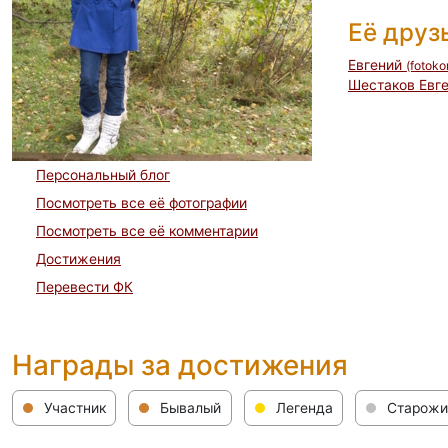
Её друз
Евгений
(fotoko
Шестаков Евг
Персональный блог
Посмотреть все её фотографии
Посмотреть все её комментарии
Достижения
Перевести ФК
Награды за достижения
Участник
Бывалый
Легенда
Старожи