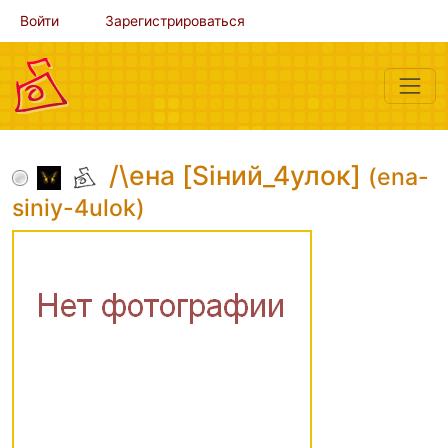
Войти
Зарегистрироваться
/\ена [Siний_4улок]
(ena-
siniy-4ulok)