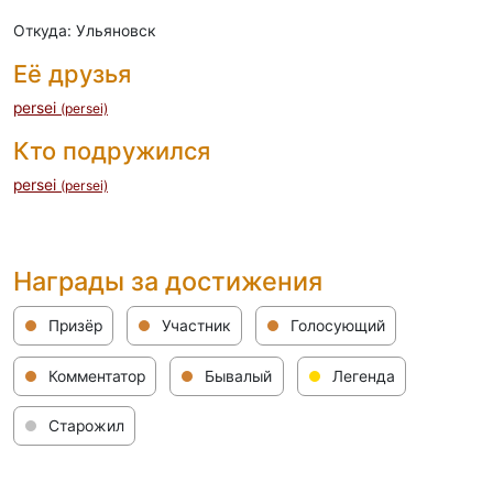
Откуда: Ульяновск
Её друзья
persei
(persei)
Кто подружился
persei
(persei)
Награды за достижения
Призёр
Участник
Голосующий
Комментатор
Бывалый
Легенда
Старожил