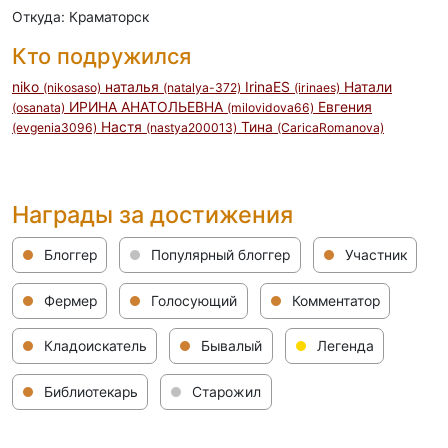
Откуда: Краматорск
Кто подружился
niko
наталья
IrinaES
Натали
(nikosaso)
(natalya-372)
(irinaes)
ИРИНА АНАТОЛЬЕВНА
Евгения
(osanata)
(milovidova66)
Настя
Тина
(evgenia3096)
(nastya200013)
(CaricaRomanova)
Награды за достижения
Блоггер
Популярный блоггер
Участник
Фермер
Голосующий
Комментатор
Кладоискатель
Бывалый
Легенда
Библиотекарь
Старожил