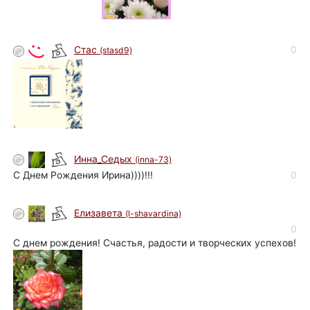
0
Стас
(stasd9)
Инна_Седых
(inna-73)
С Днем Рождения Ирина))))!!!
0
Елизавета
(l-shavardina)
0
С днем рождения! Счастья, радости и творческих успехов!