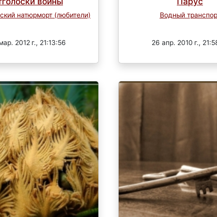
тголоски войны
Парус
ский натюрморт (любители)
Водный транспор
Завершен
Завершен
мар. 2012 г., 21:13:56
26 апр. 2010 г., 21:5