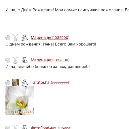
Инна, с Днём Рождения! Мои самые наилучшие пожелания, В
Марина
(m11032000)
С днем рождения, Инна! Всего Вам хорошего!
Марина
(m11032000)
Инна, спасибо большое за поздравление!:)
Taratosha
(vvvvvvvv)
ФотоГрафиня
(Olyana)