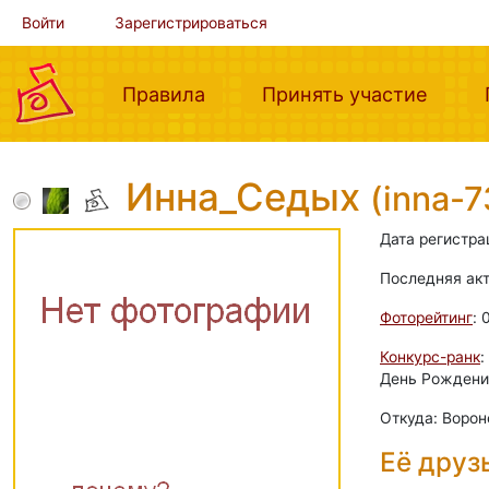
Войти
Зарегистрироваться
(current)
(curre
Правила
Принять участие
Инна_Седых
(inna-7
Дата регистра
Последняя ак
Фоторейтинг
: 
Конкурс-ранк
:
День Рождения
Откуда: Воро
Её друз