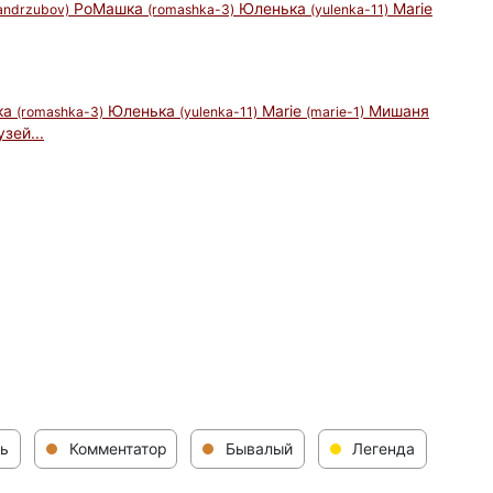
РоМашка
Юленька
Marie
andrzubov)
(romashka-3)
(yulenka-11)
ка
Юленька
Marie
Мишаня
(romashka-3)
(yulenka-11)
(marie-1)
зей...
ь
Комментатор
Бывалый
Легенда