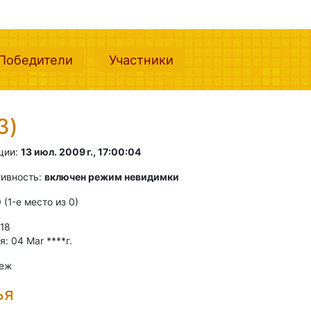
nt)
(current)
(current)
Победители
Участники
3)
ции:
13 июл. 2009 г., 17:00:04
тивность:
включен режим невидимки
0 (1-e место из 0)
 18
: 04 Mar ****г.
неж
ья