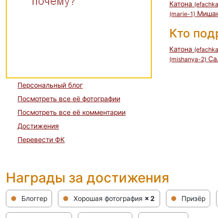
Катона
(efachka
Миша
(marie-1)
Кто по
Катона
(efachka
Са
(mishanya-2)
Персональный блог
Посмотреть все её фотографии
Посмотреть все её комментарии
Достижения
Перевести ФК
Награды за достижения
Блоггер
Хорошая фотография
× 2
Призёр