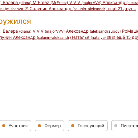
Валера
MrFreez
V_V_V
Александр
)
(diana)
(MrFreez)
(majorVVV)
(aleks
ня
Салунин Александр
ещё 21 друг...
(mishanya-2)
(salunin-aleksandr)
дружился
Валера
V_V_V
Александр
РоМаш
)
(diana)
(majorVVV)
(aleksandrzubov)
лунин Александр
Наталья
ещё 15 дру
(salunin-aleksandr)
(natalya-393)
Участник
Фермер
Голосующий
Писател