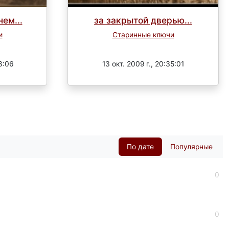
ем...
за закрытой дверью...
и
Старинные ключи
Завершен
28:06
13 окт. 2009 г., 20:35:01
По дате
Популярные
0
0