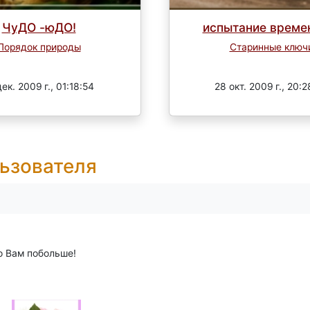
ЧуДО -юДО!
испытание времен
Порядок природы
Старинные ключ
Завершен
Завершен
дек. 2009 г., 01:18:54
28 окт. 2009 г., 20:
ьзователя
о Вам побольше!