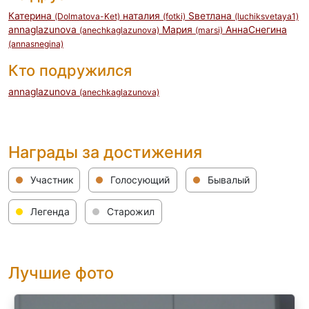
Катерина
наталия
Sветлана
(Dolmatova-Ket)
(fotki)
(luchiksvetaya1)
annaglazunova
Мария
АннаСнегина
(anechkaglazunova)
(marsi)
(annasnegina)
Кто подружился
annaglazunova
(anechkaglazunova)
Награды за достижения
Участник
Голосующий
Бывалый
Легенда
Старожил
Лучшие фото