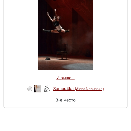
И выше...
Samou4ka
(AlenaAlenushka)
3-e место