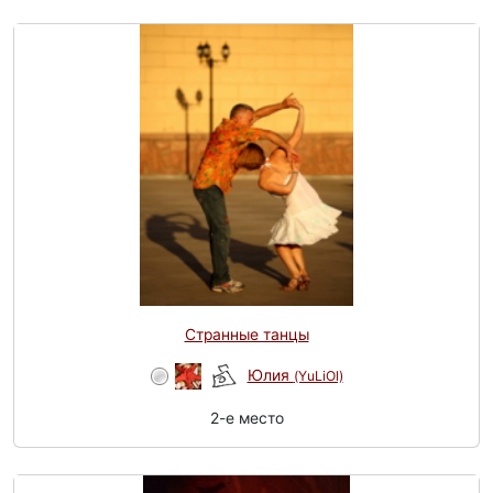
Странные танцы
Юлия
(YuLiOl)
2-e место