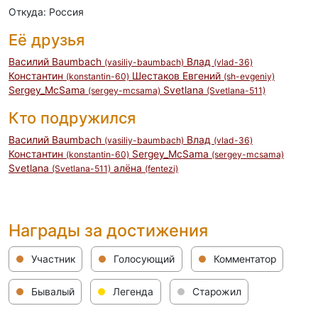
Откуда: Россия
Её друзья
Василий Baumbach
Влад
(vasiliy-baumbach)
(vlad-36)
Константин
Шестаков Евгений
(konstantin-60)
(sh-evgeniy)
Sergey_McSama
Svetlana
(sergey-mcsama)
(Svetlana-511)
Кто подружился
Василий Baumbach
Влад
(vasiliy-baumbach)
(vlad-36)
Константин
Sergey_McSama
(konstantin-60)
(sergey-mcsama)
Svetlana
алёна
(Svetlana-511)
(fentezi)
Награды за достижения
Участник
Голосующий
Комментатор
Бывалый
Легенда
Старожил