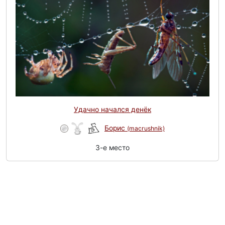
Удачно начался денёк
Борис
(macrushnik)
3-e место