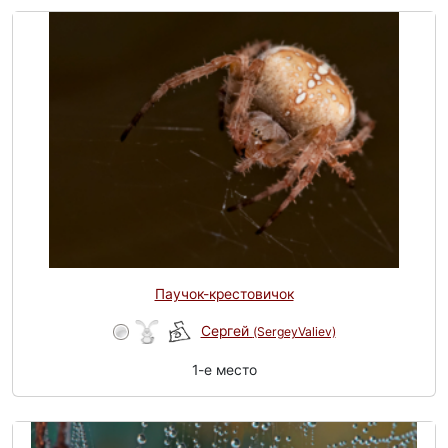
Паучок-крестовичок
Сергей
(SergeyValiev)
1-e место