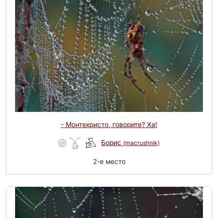
- Монтекристо, говорите? Ха!
Борис
(macrushnik)
2-e место