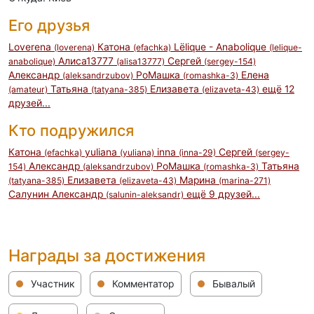
Его друзья
Loverena
Катона
Lёlique - Anabolique
(loverena)
(efachka)
(lelique-
Алиса13777
Сергей
anabolique)
(alisa13777)
(sergey-154)
Александр
РоМашка
Елена
(aleksandrzubov)
(romashka-3)
Татьяна
Елизавета
ещё 12
(amateur)
(tatyana-385)
(elizaveta-43)
друзей...
Кто подружился
Катона
yuliana
inna
Сергей
(efachka)
(yuliana)
(inna-29)
(sergey-
Александр
РоМашка
Татьяна
154)
(aleksandrzubov)
(romashka-3)
Елизавета
Марина
(tatyana-385)
(elizaveta-43)
(marina-271)
Салунин Александр
ещё 9 друзей...
(salunin-aleksandr)
Награды за достижения
Участник
Комментатор
Бывалый