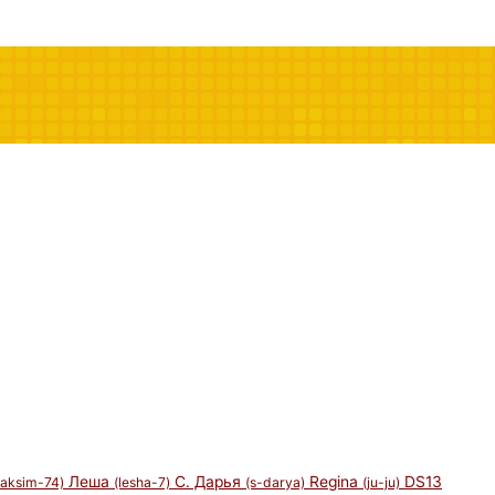
Леша
С. Дарья
Regina
DS13
aksim-74)
(lesha-7)
(s-darya)
(ju-ju)