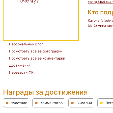
Mari
(ds13)
(mar
Кто по
Катона
(efachka
Анна
(ds13)
(an
Персональный блог
Посмотреть все её фотографии
Посмотреть все её комментарии
Достижения
Перевести ФК
Награды за достижения
Участник
Комментатор
Бывалый
Лег