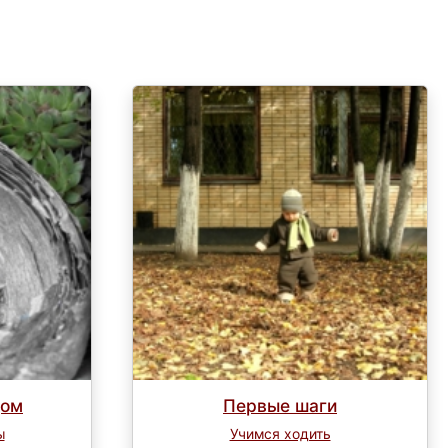
дом
Первые шаги
ы
Учимся ходить