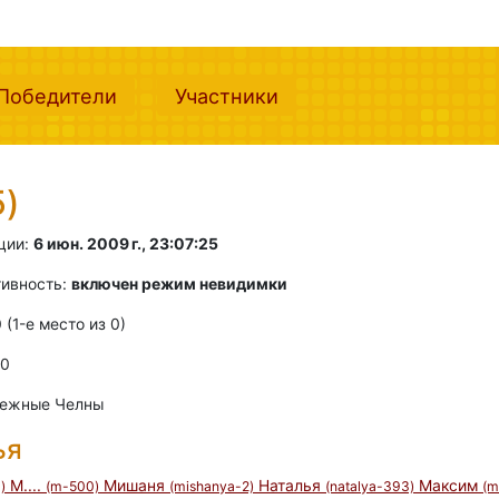
nt)
(current)
(current)
Победители
Участники
5)
ции:
6 июн. 2009 г., 23:07:25
тивность:
включен режим невидимки
0 (1-e место из 0)
 0
режные Челны
ья
М....
Мишаня
Наталья
Максим
)
(m-500)
(mishanya-2)
(natalya-393)
(m