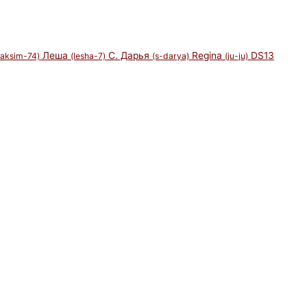
Леша
С. Дарья
Regina
DS13
aksim-74)
(lesha-7)
(s-darya)
(ju-ju)