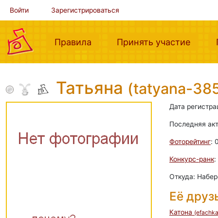
Войти
Зарегистрироваться
(current)
(curre
Правила
Принять участие
Татьяна
(tatyana-38
Дата регистра
Последняя ак
Фоторейтинг
: 
Конкурс-ранк
:
Откуда: Набе
Её друз
Катона
(efachka