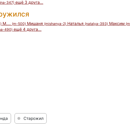
ещё 3 друга...
ina-347)
дружился
М....
Мишаня
Наталья
Максим
)
(m-500)
(mishanya-2)
(natalya-393)
(m
ещё 4 друга...
na-490)
енда
Старожил