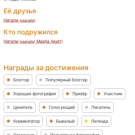
Её друзья
Натали
(osanata)
Кто подружился
Натали
Masha
(osanata)
(MaR1)
Награды за достижения
Блоггер
Популярный блоггер
Хорошая фотография
Призёр
Участник
Ценитель
Голосующий
Писатель
Комментатор
Бывалый
Легенда
Старожил
Популярная фотография