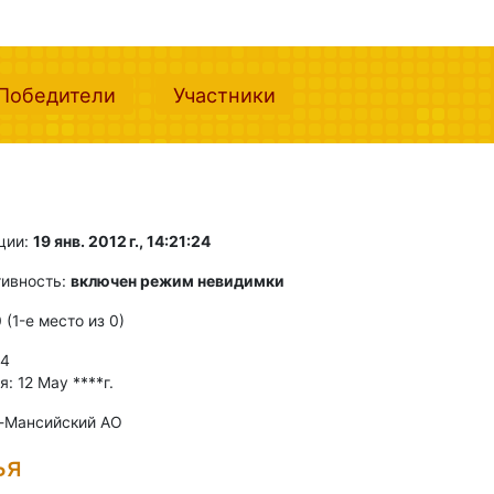
nt)
(current)
(current)
Победители
Участники
ции:
19 янв. 2012 г., 14:21:24
тивность:
включен режим невидимки
0 (1-e место из 0)
 4
: 12 May ****г.
ы-Мансийский АО
ья