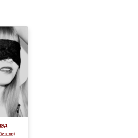
ляд
бители)