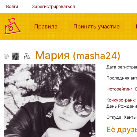
Войти
Зарегистрироваться
(current)
(curre
Правила
Принять участие
Мария
(masha24)
Дата регистра
Последняя ак
Фоторейтинг
: 
Конкурс-ранк
:
День Рождения
Откуда: Хант
Её друз