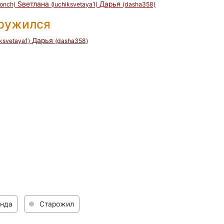
Sветлана
Дарья
tonch)
(luchiksvetaya1)
(dasha358)
дружился
Дарья
iksvetaya1)
(dasha358)
нда
Старожил