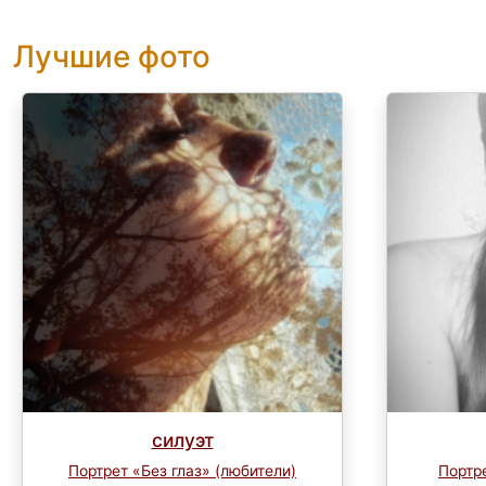
Лучшие фото
силуэт
Портрет «Без глаз» (любители)
Портре