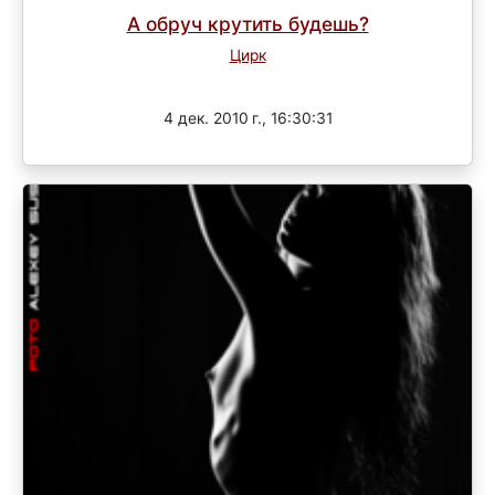
А обруч крутить будешь?
Цирк
Завершен
4 дек. 2010 г., 16:30:31