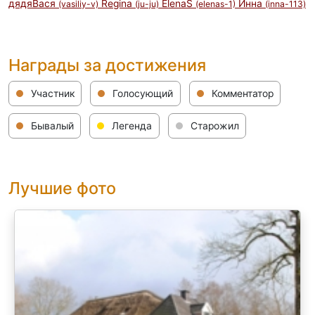
дядяВася
Regina
ElenaS
Инна
(vasiliy-v)
(ju-ju)
(elenas-1)
(inna-113)
Награды за достижения
Участник
Голосующий
Комментатор
Бывалый
Легенда
Старожил
Лучшие фото