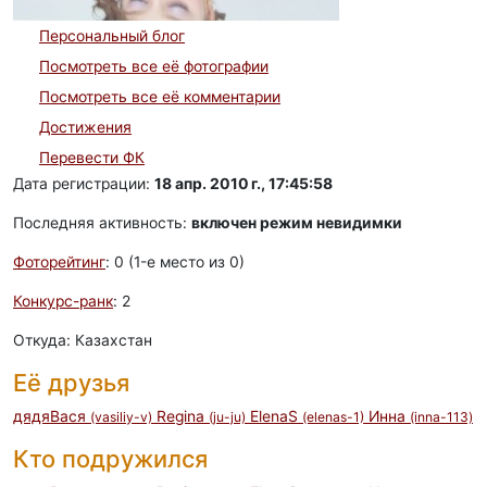
Персональный блог
Посмотреть все её фотографии
Посмотреть все её комментарии
Достижения
Перевести ФК
Дата регистрации:
18 апр. 2010 г., 17:45:58
Последняя активность:
включен режим невидимки
Фоторейтинг
: 0 (1-e место из 0)
Конкурс-ранк
: 2
Откуда: Казахстан
Её друзья
дядяВася
Regina
ElenaS
Инна
(vasiliy-v)
(ju-ju)
(elenas-1)
(inna-113)
Кто подружился