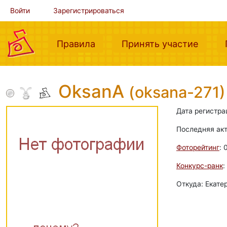
Войти
Зарегистрироваться
(current)
(curre
Правила
Принять участие
OksanA
(oksana-271)
Дата регистра
Последняя ак
Фоторейтинг
: 
Конкурс-ранк
:
Откуда: Екате