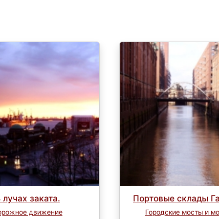
 лучах заката.
Портовые склады Г
орожное движение
Городские мосты и м