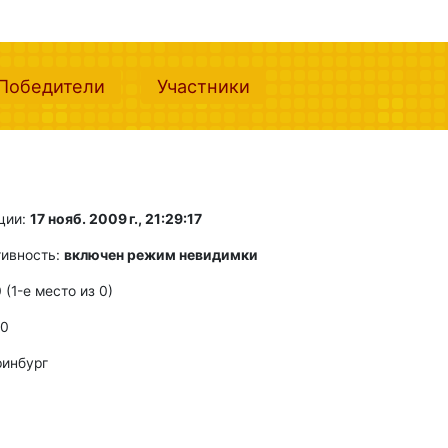
nt)
(current)
(current)
Победители
Участники
ции:
17 нояб. 2009 г., 21:29:17
тивность:
включен режим невидимки
0 (1-e место из 0)
 0
ринбург