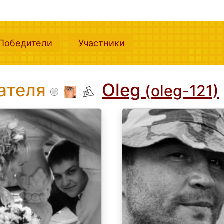
nt)
(current)
(current)
Победители
Участники
вателя
Oleg
(oleg-121)