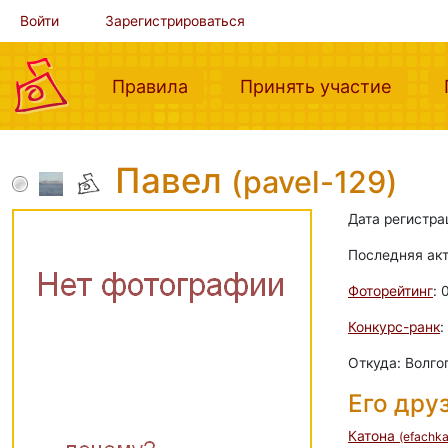
Войти
Зарегистрироваться
(current)
(curre
Правила
Принять участие
Павел
(pavel-129)
Дата регистра
Последняя ак
Фоторейтинг
: 
Конкурс-ранк
:
Откуда: Волго
Его дру
Катона
(efachka