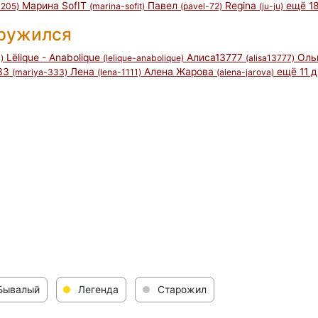
Марина SofIT
Павел
Regina
ещё 18
-205)
(marina-sofit)
(pavel-72)
(ju-ju)
дружился
Lёlique - Anabolique
Алиса13777
Оль
)
(lelique-anabolique)
(alisa13777)
33
Лена
Алена Жарова
ещё 11 д
(mariya-333)
(lena-1111)
(alena-jarova)
Бывалый
Легенда
Старожил