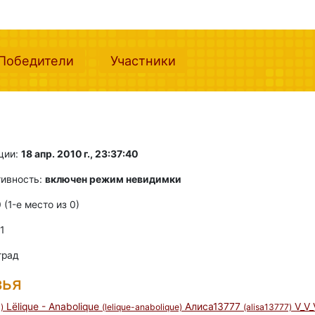
nt)
(current)
(current)
Победители
Участники
ции:
18 апр. 2010 г., 23:37:40
тивность:
включен режим невидимки
0 (1-e место из 0)
 1
град
зья
Lёlique - Anabolique
Алиса13777
V_V
)
(lelique-anabolique)
(alisa13777)