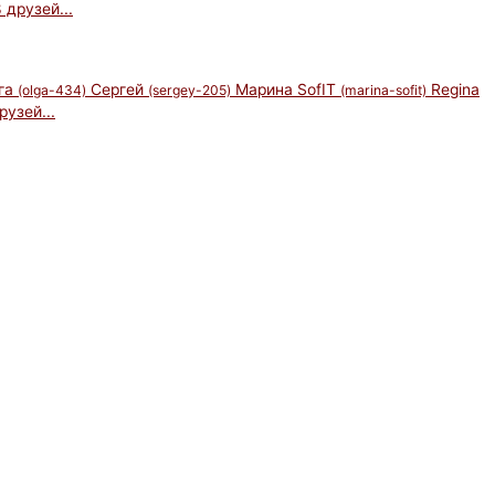
 друзей...
га
Сергей
Марина SofIT
Regina
(olga-434)
(sergey-205)
(marina-sofit)
рузей...