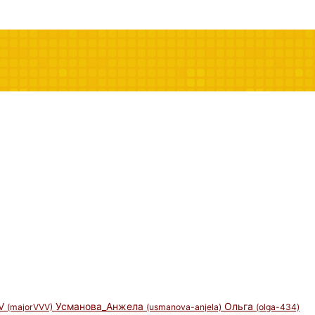
_V
Усманова_Анжела
Ольга
(majorVVV)
(usmanova-anjela)
(olga-434)