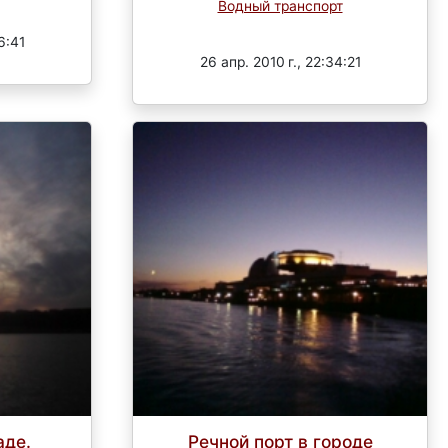
Водный транспорт
Завершен
6:41
26 апр. 2010 г., 22:34:21
аде.
Речной порт в городе