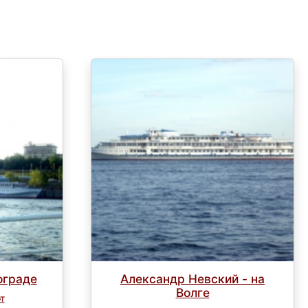
ограде
Александр Невский - на
Волге
т