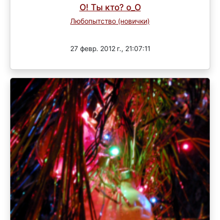
О! Ты кто? о_О
Любопытство (новички)
Завершен
27 февр. 2012 г., 21:07:11