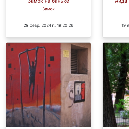
Замок на баньке
Айда 
Замок
Завершен
29 февр. 2024 г., 19:20:26
19 