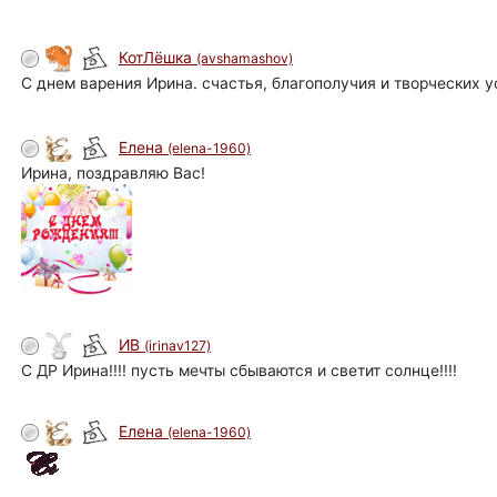
КотЛёшка
(avshamashov)
С днем варения Ирина. счастья, благополучия и творческих ус
Елена
(elena-1960)
Ирина, поздравляю Вас!
ИВ
(irinav127)
С ДР Ирина!!!! пусть мечты сбываются и светит солнце!!!!
Елена
(elena-1960)