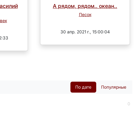
Василий
А рядом, рядом.. океан..
Песок
век
Завершен
30 апр. 2021 г., 15:00:04
02:33
По дате
Популярные
0