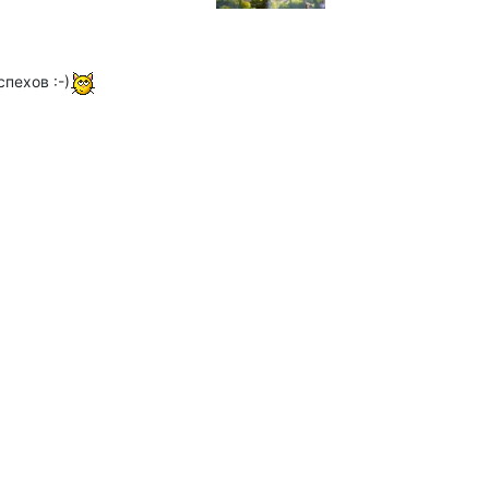
пехов :-)