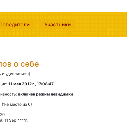
nt)
(current)
(current)
Победители
Участники
лов о себе
 и удивляться))
ции:
11 мая 2012 г., 17:08:47
тивность:
включен режим невидимки
0 (1-e место из 0)
 20
 11 Sep ****г.