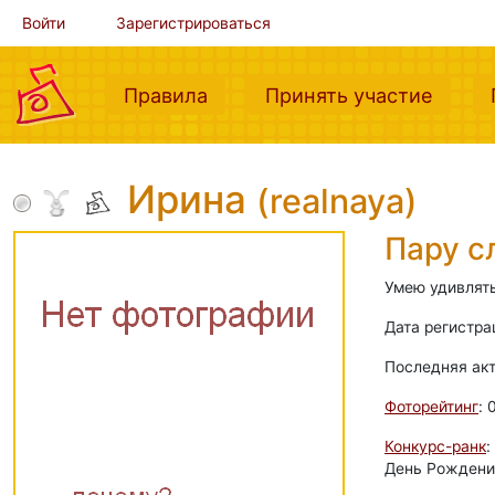
Войти
Зарегистрироваться
(current)
(curre
Правила
Принять участие
Ирина
(realnaya)
Пару с
Умею удивлять
Дата регистра
Последняя ак
Фоторейтинг
: 
Конкурс-ранк
:
День Рождения: