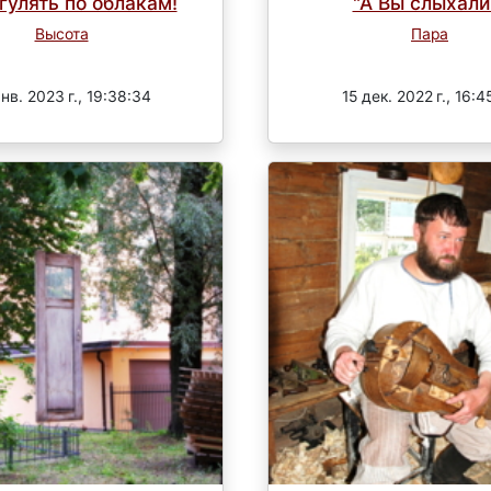
гулять по облакам!
"А Вы слыхали
Высота
Пара
Завершен
Завершен
янв. 2023 г., 19:38:34
15 дек. 2022 г., 16:4