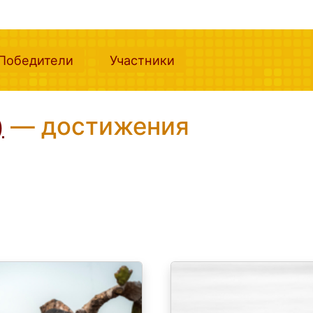
nt)
(current)
(current)
Победители
Участники
— достижения
)