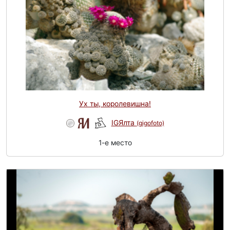
Ух ты, королевишна!
IGЯлта
(gigofoto)
1-e место