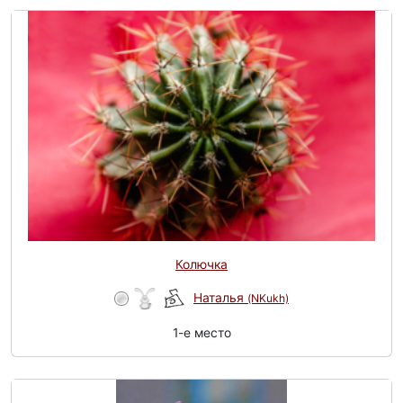
Колючка
Наталья
(NKukh)
1-e место