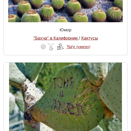
Юмор
"Бахча" в Калифорнии
/
Кактусы
Yury
(veprev)