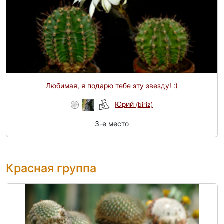
Любимая, я подарю тебе эту звезду! :)
Юрий
(biriz)
3-e место
Красная группа