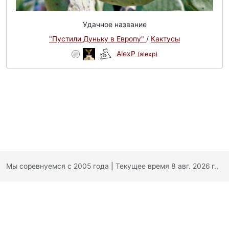
Удачное название
"Пустили Дуньку в Европу"
/
Кактусы
AlexP
(alexp)
Мы соревнуемся с 2005 года
|
Текущее время 8 авг. 2026 г.,
19:46:30
|
Обратная связь
|
Политика конфиденциальности
|