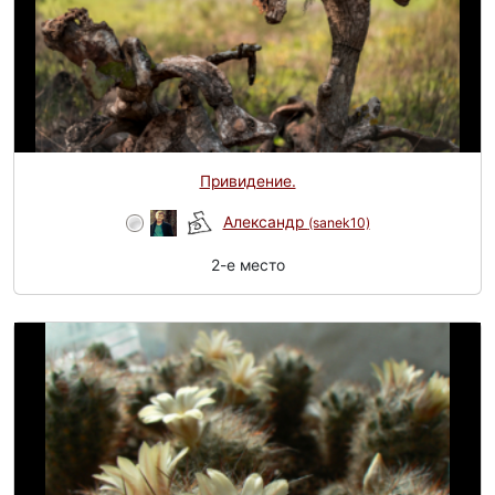
Привидение.
Александр
(sanek10)
2-e место