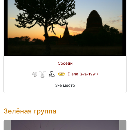
Соседи
Diana
(eva-1991)
3-e место
Зелёная группа