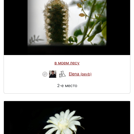
в моем лесу
Elena
(pevb)
2-e место