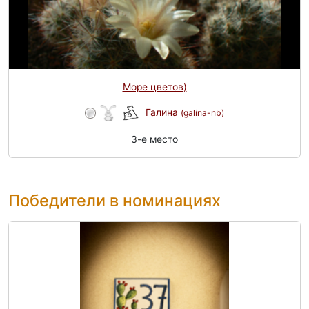
Море цветов)
Галина
(galina-nb)
3-e место
Победители в номинациях