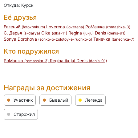
Откуда: Курск
Её друзья
Евгений
Loverena
РоМашка
(fotokonkurs)
(loverena)
(romashka-3)
С. Дарья
Olka
Regina
Denis
(s-darya)
(olka-11)
(ju-ju)
(denis-91)
Sonya Dorohova
Танечка
(sonko-o-zolotoy-e-ruchko-o)
(tanechka-7)
Кто подружился
РоМашка
Regina
Denis
(romashka-3)
(ju-ju)
(denis-91)
Награды за достижения
Участник
Бывалый
Легенда
Старожил