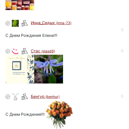
Инна_Седых
(inna-73)
0
С Днем Рождения Елена!!!
0
Стас
(stasd9)
0
Бенгур
(benhur)
С Днем Рождения!!!