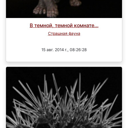
В темной, темной комнате...
Страшная фауна
Завершен
15 авг. 2014 г., 08:26:28