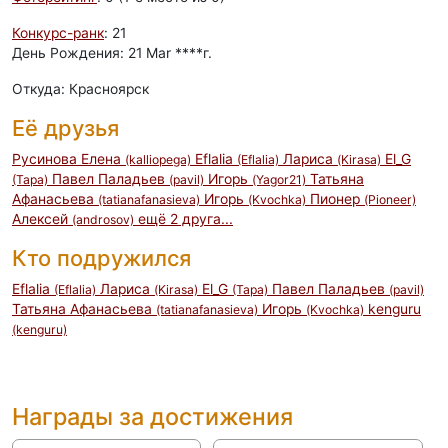
Конкурс-ранк
: 21
День Рождения: 21 Mar ****г.
Откуда: Красноярск
Её друзья
Русинова Елена
Eflalia
Лариса
El_G
(kalliopega)
(Eflalia)
(Kirasa)
Павел Паладьев
Игорь
Татьяна
(Tapa)
(pavil)
(Yagor21)
Афанасьева
Игорь
Пионер
(tatianafanasieva)
(Kvochka)
(Pioneer)
Алексей
ещё 2 друга...
(androsov)
Кто подружился
Eflalia
Лариса
El_G
Павел Паладьев
(Eflalia)
(Kirasa)
(Tapa)
(pavil)
Татьяна Афанасьева
Игорь
kenguru
(tatianafanasieva)
(Kvochka)
(kenguru)
Награды за достижения