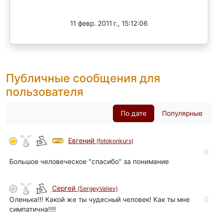
Завершен
11 февр. 2011 г., 15:12:06
Публичные сообщения для
пользователя
По дате
Популярные
Евгений
(fotokonkurs)
0
Большое человеческое "спасибо" за понимание
Сергей
(SergeyValiev)
Оленька!!! Какой же ты чудесный человек! Как ты мне
0
симпатична!!!!