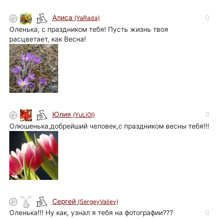
0
Алиса
(YaRada)
Оленька, с праздником тебя! Пусть жизнь твоя
расцветает, как Весна!
0
Юлия
(YuLiOl)
Олюшенька,добрейший человек,с праздником весны тебя!!!
Сергей
(SergeyValiev)
Оленька!!! Ну как, узнал я тебя на фотографии???
0