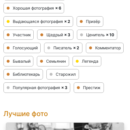
Хорошая фотография
× 6
Выдающаяся фотография
× 2
Призёр
Участник
Щедрый
× 3
Ценитель
× 10
Голосующий
Писатель
× 2
Комментатор
Бывалый
Семьянин
Легенда
Библиотекарь
Старожил
Популярная фотография
× 3
Престиж
Лучшие фото