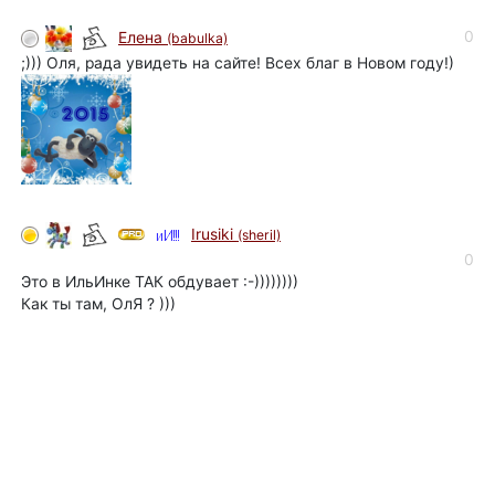
0
Елена
(babulka)
;))) Оля, рада увидеть на сайте! Всех благ в Новом году!)
Irusiki
(sheril)
0
Это в ИльИнке ТАК обдувает :-))))))))
Как ты там, ОлЯ ? )))