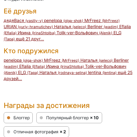
Её друзья
дядяВася
penelopa
MrFreez
(vasiliy-v)
(olga-shok)
(MrFreez)
URIAN
Наталья
Berliner
Eflalia
(yuriy-hramutichev)
(seleco)
(wadim)
Ирина
Tolik-ver-Вольфович
El_G
(Eflalia)
(IrinaShtolba)
(Alenik)
ещё 21 друг...
(Tapa)
Кто подружился
penelopa
MrFreez
Наталья
Berliner
(olga-shok)
(MrFreez)
(seleco)
Eflalia
Ирина
Tolik-ver-Вольфович
(wadim)
(Eflalia)
(IrinaShtolba)
El_G
Наталья
lentina
ещё 25
(Alenik)
(Tapa)
(rodnaya-selina)
(lentina)
друзей...
Награды за достижения
Блоггер
Популярный блоггер
× 10
Отличная фотография
× 2