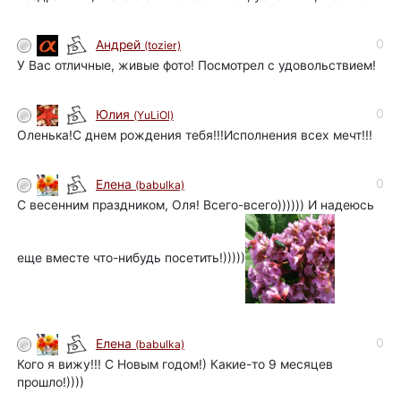
0
Андрей
(tozier)
У Вас отличные, живые фото! Посмотрел с удовольствием!
0
Юлия
(YuLiOl)
Оленька!С днем рождения тебя!!!Исполнения всех мечт!!!
0
Елена
(babulka)
С весенним праздником, Оля! Всего-всего)))))) И надеюсь
еще вместе что-нибудь посетить!)))))
0
Елена
(babulka)
Кого я вижу!!! С Новым годом!) Какие-то 9 месяцев
прошло!))))