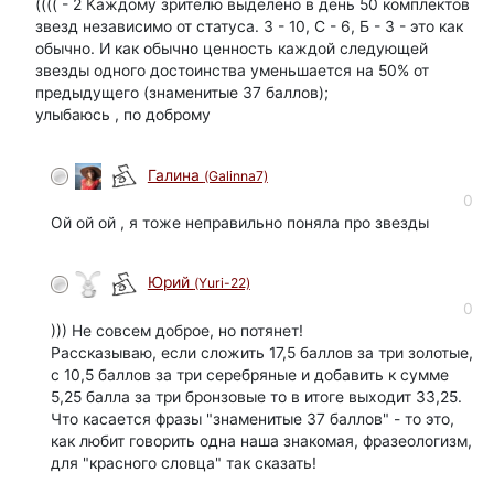
(((( - 2 Каждому зрителю выделено в день 50 комплектов
звезд независимо от статуса. З - 10, С - 6, Б - 3 - это как
обычно. И как обычно ценность каждой следующей
звезды одного достоинства уменьшается на 50% от
предыдущего (знаменитые 37 баллов);
улыбаюсь , по доброму
Галина
(Galinna7)
0
Ой ой ой , я тоже неправильно поняла про звезды
Юрий
(Yuri-22)
автор
0
))) Не совсем доброе, но потянет!
Рассказываю, если сложить 17,5 баллов за три золотые,
с 10,5 баллов за три серебряные и добавить к сумме
5,25 балла за три бронзовые то в итоге выходит 33,25.
Что касается фразы "знаменитые 37 баллов" - то это,
как любит говорить одна наша знакомая, фразеологизм,
для "красного словца" так сказать!