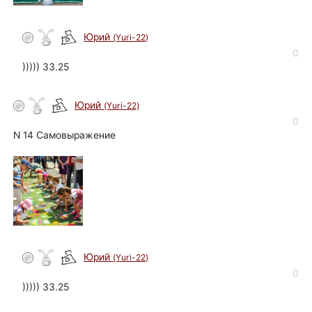
Юрий
(Yuri-22)
автор
0
))))) 33.25
Юрий
(Yuri-22)
автор
0
N 14 Самовыражение
Юрий
(Yuri-22)
автор
0
))))) 33.25