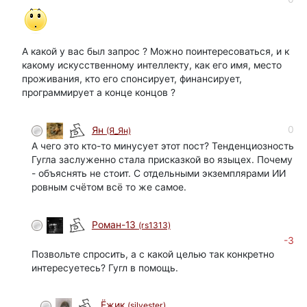
А какой у вас был запрос ? Можно поинтересоваться, и к
какому искусственному интеллекту, как его имя, место
проживания, кто его спонсирует, финансирует,
программирует а конце концов ?
0
Ян
(Я_Ян)
А чего это кто-то минусует этот пост? Тенденциозность
Гугла заслуженно стала присказкой во языцех. Почему
- объяснять не стоит. С отдельными экземплярами ИИ
ровным счётом всё то же самое.
Роман-13
(rs1313)
-3
Позвольте спросить, а с какой целью так конкретно
интересуетесь? Гугл в помощь.
Ёжик
(silvester)