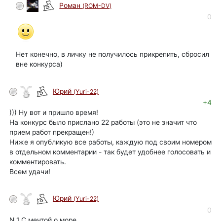
Роман
(ROM-DV)
0
Нет конечно, в личку не получилось прикрепить, сбросил
вне конкурса)
Юрий
(Yuri-22)
автор
+4
))) Ну вот и пришло время!
На конкурс было прислано 22 работы (это не значит что
прием работ прекращен!)
Ниже я опубликую все работы, каждую под своим номером
в отдельном комментарии - так будет удобнее голосовать и
комментировать.
Всем удачи!
Юрий
(Yuri-22)
автор
0
N 1 С мечтой о море