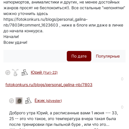
натюрмортов, анималистики и других, не менее достойных
жанров просят не беспокоиться!). Все остальные "непонятки"
можно уточнить здесь
https://fotokonkurs.ru/blogs/personal_galina-
nb/7803#comment_1623603 , ниже в блоге или даже в личке
до начала конкурса.
Начали!
Всем удачи!
По дате
Популярные
Юрий
(Yuri-22)
автор
0
fotokonkurs.ru/blogs/personal_galina-nb/7803
Ёжик
(silvester)
0
Доброго утра Юрий, а расписанные вами 1 июня --- 33,
25 -- это что такое, это температура вчера такая была
после тренировки при пыльной буре , или что это...