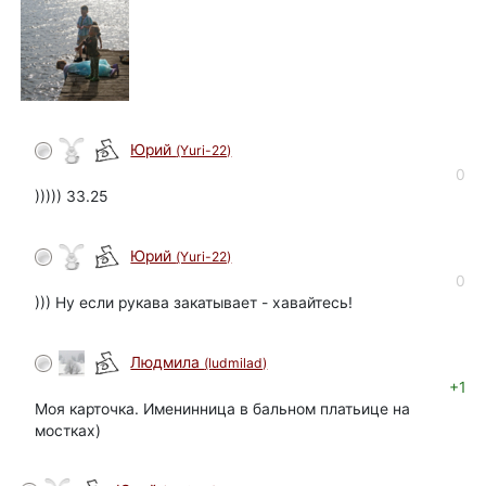
Юрий
(Yuri-22)
автор
0
))))) 33.25
Юрий
(Yuri-22)
автор
0
))) Ну если рукава закатывает - хавайтесь!
Людмила
(ludmilad)
+1
Моя карточка. Именинница в бальном платьице на
мостках)