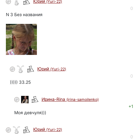
Юрий
(Yuri-22)
автор
0
N 3 Без названия
Юрий
(Yuri-22)
автор
0
))))) 33.25
Ирина-Rina
(irina-samoilenko)
+1
Моя девчуля)))
Юрий
(Yuri-22)
автор
0