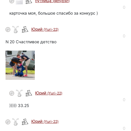
путница
(genybwf)
0
карточка моя, большое спасибо за конкурс )
Юрий
(Yuri-22)
автор
0
N 20 Счастливое детство
Юрий
(Yuri-22)
автор
0
))))) 33.25
Юрий
(Yuri-22)
автор
0