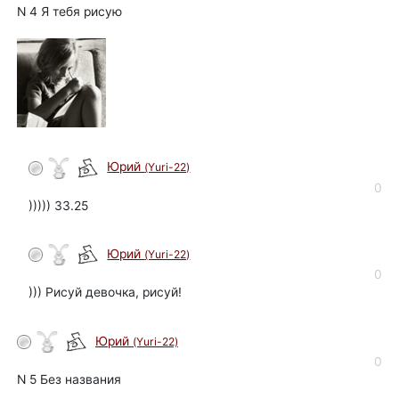
N 4 Я тебя рисую
Юрий
(Yuri-22)
автор
0
))))) 33.25
Юрий
(Yuri-22)
автор
0
))) Рисуй девочка, рисуй!
Юрий
(Yuri-22)
автор
0
N 5 Без названия