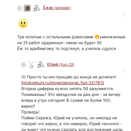
Ёжик
(silvester)
0
Три золотые с остальными довесками 🤭умноженные
на 25 работ одаренных- никак не будет 50
Ёж то ариФметику то подтянул, а учитель сдулся
Юрий
(Yuri-22)
автор
0
))) Просто ты инструкцию до конца не дочитал!
fotokonkurs.ru/blogs/personal_Yuri-22/7812
Вторые циферки нужно читать 06 разумеется.
Понимаешь? Это звездочки за два дня - за вечер
вчера и утро сегодня! В сумме не более 100,
верно?
Проверь!
Пойми Сережа, Юрий не учитель, он никогда не
говорит что верно, а что неверно, Юрий технолог -
он знает что нужно сделать для достижения цели,