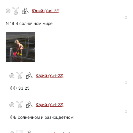
Юрий
(Yuri-22)
автор
0
N 19 В солнечном мире
Юрий
(Yuri-22)
автор
0
))))) 33.25
Юрий
(Yuri-22)
автор
0
)))В солнечном и разноцветном!