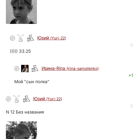
Юрий
(Yuri-22)
автор
0
))))) 33.25
Ирина-Rina
(irina-samoilenko)
+1
Мой "сын полка"
Юрий
(Yuri-22)
автор
0
N 12 Без названия