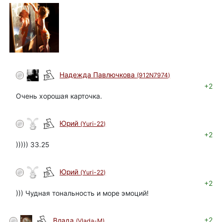
Надежда Павлючкова
(912N7974)
+2
Очень хорошая карточка.
Юрий
(Yuri-22)
автор
+2
))))) 33.25
Юрий
(Yuri-22)
автор
+2
))) Чудная тональность и море эмоций!
+2
Влада
(Vlada-M)