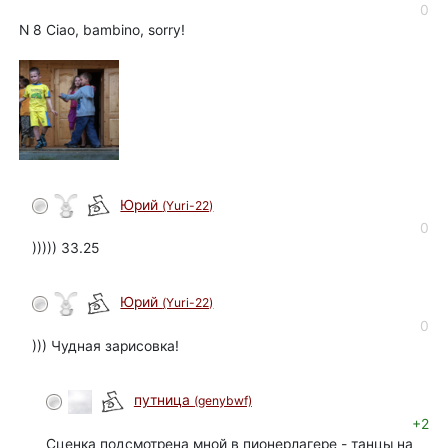
0
N 8 Ciao, bambino, sorry!
Юрий
(Yuri-22)
автор
0
))))) 33.25
Юрий
(Yuri-22)
автор
0
))) Чудная зарисовка!
путница
(genybwf)
+2
Сценка подсмотрена мной в пионерлагере - танцы на