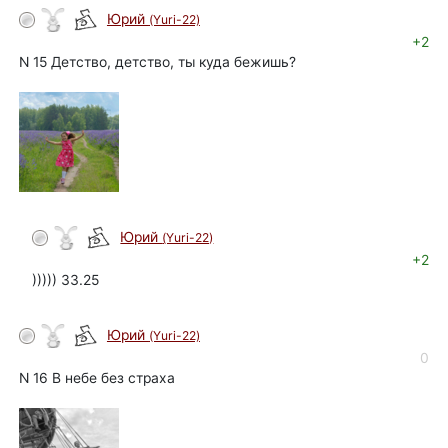
Юрий
(Yuri-22)
автор
+2
N 15 Детство, детство, ты куда бежишь?
Юрий
(Yuri-22)
автор
+2
))))) 33.25
Юрий
(Yuri-22)
автор
0
N 16 В небе без страха