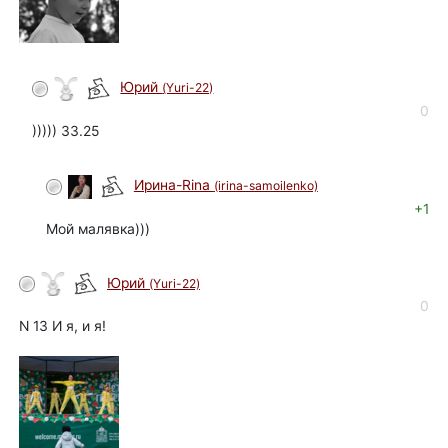
Юрий
(Yuri-22)
автор
0
))))) 33.25
Ирина-Rina
(irina-samoilenko)
+1
Мой малявка)))
Юрий
(Yuri-22)
автор
0
N 13 И я, и я!