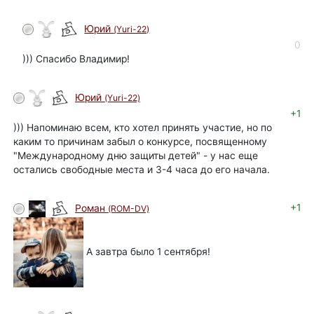
Юрий
(Yuri-22)
автор
0
))) Спасибо Владимир!
Юрий
(Yuri-22)
автор
+1
))) Напоминаю всем, кто хотел принять участие, но по
каким то причинам забыл о конкурсе, посвященному
"Международному дню защиты детей" - у нас еще
остались свободные места и 3-4 часа до его начала.
+1
Роман
(ROM-DV)
А завтра было 1 сентября!