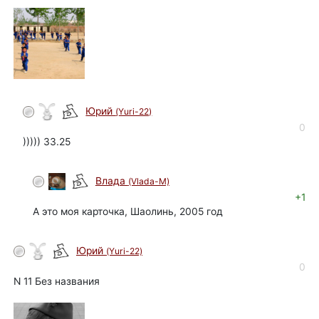
Юрий
(Yuri-22)
автор
0
))))) 33.25
Влада
(Vlada-M)
+1
А это моя карточка, Шаолинь, 2005 год
Юрий
(Yuri-22)
автор
0
N 11 Без названия