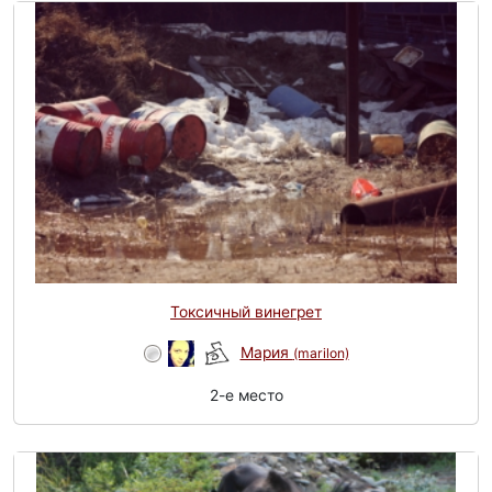
Токсичный винегрет
Мария
(marilon)
2-e место