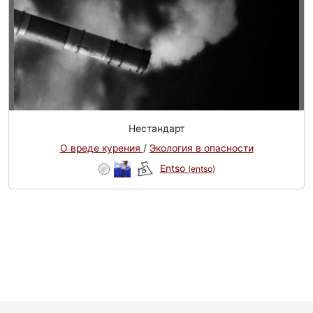
Нестандарт
О вреде курения
/
Экология в опасности
Entso
(entso)