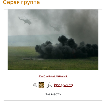
Серая группа
Воисковые учения.
igor
(igorkoz)
1-e место