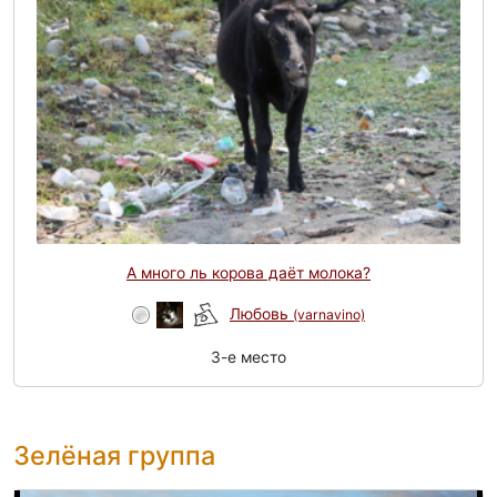
А много ль корова даёт молока?
Любовь
(varnavino)
3-e место
Зелёная группа