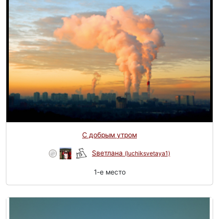
С добрым утром
Sветлана
(luchiksvetaya1)
1-e место