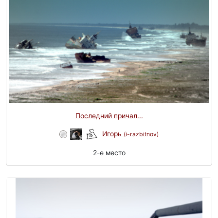
Последний причал...
Игорь
(i-razbitnov)
2-e место