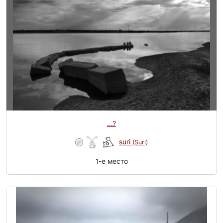
...?
suri
(Suri)
1-e место