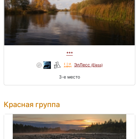
***
ЭлЛесс
(Eless)
3-e место
Красная группа