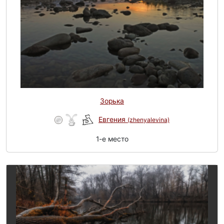
Зорька
Евгения
(zhenyalevina)
1-e место