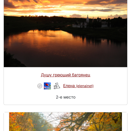
Душу греющий багрянец
Елена
(elenainet)
2-e место