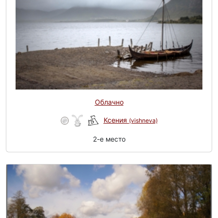
Облачно
Ксения
(vishneva)
2-e место