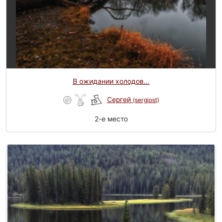
В ожидании холодов...
Сергей
(sergiost)
2-e место