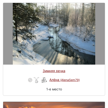
Зимняя речка
Алёна
(AlenaSem79)
1-e место