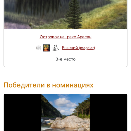
Островок на. реке Арасан
Евгений
(magalar)
3-e место
Победители в номинациях