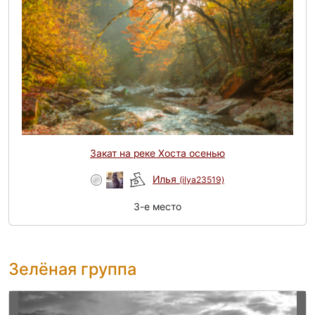
Закат на реке Хоста осенью
Илья
(ilya23519)
3-e место
Зелёная группа